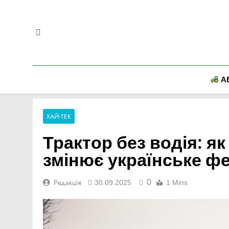
Перейти
до
вмісту
А
ХАЙ-ТЕК
Трактор без водія: я
змінює українське ф
0
Редакція
30.09.2025
1 Mins