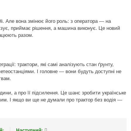
і. Але вона змінює його роль: з оператора — на
зує, приймає рішення, а машина виконує. Це новий
працюють разом.
рації: трактори, які самі аналізують стан ґрунту,
етеостанціями. І головне — вони будуть доступні не
твам.
дини, а про її підсилення. Це шанс зробити українське
им. І якщо ви ще не думали про трактор без водія —
й:
Наступний: