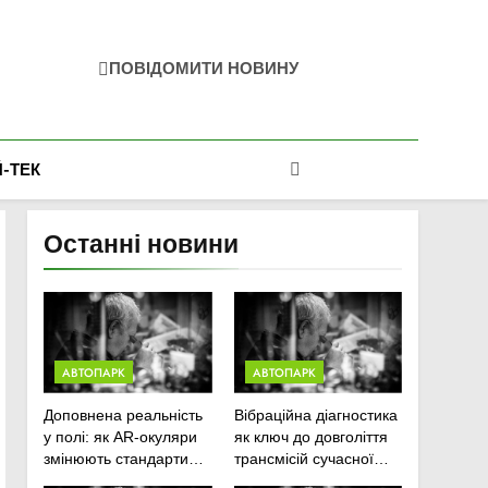
ПОВІДОМИТИ НОВИНУ
-ТЕК
Останні новини
АВТОПАРК
АВТОПАРК
Доповнена реальність
Вібраційна діагностика
у полі: як AR-окуляри
як ключ до довголіття
змінюють стандарти
трансмісій сучасної
ремонту
агротехніки