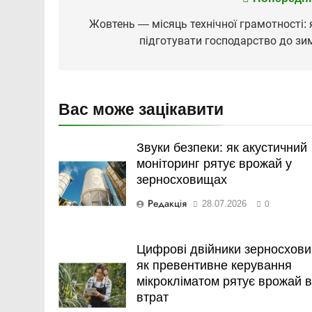
Навігація
записів
Жовтень — місяць технічної грамотності: 
підготувати господарство до зи
Вас може зацікавити
Звуки безпеки: як акустичний
моніторинг рятує врожай у
зерносховищах
Редакція
28.07.2026
0
Цифрові двійники зерносхов
як превентивне керування
мікрокліматом рятує врожай в
втрат