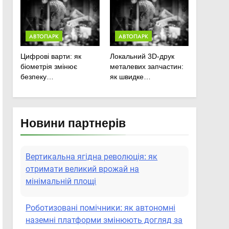
сільськогосподарської
техніки
АВТОПАРК
АВТОПАРК
Цифрові варти: як
Локальний 3D-друк
біометрія змінює
металевих запчастин:
безпеку
як швидке
агропідприємств
прототипування рятує
посівну
Новини партнерів
Вертикальна ягідна революція: як
отримати великий врожай на
мінімальній площі
Роботизовані помічники: як автономні
наземні платформи змінюють догляд за