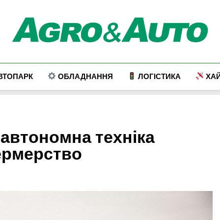
Agro & Auto
Новини Агротеху Та Логістики
ВТОПАРК
ОБЛАДНАННЯ
ЛОГІСТИКА
ХАЙ
к автономна техніка
ермерство