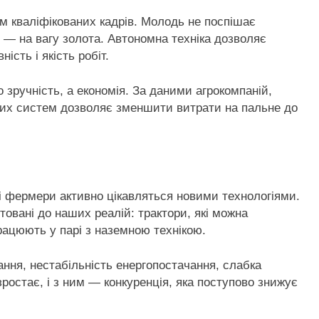
м кваліфікованих кадрів. Молодь не поспішає
и — на вагу золота. Автономна техніка дозволяє
сть і якість робіт.
 зручність, а економія. За даними агрокомпаній,
них систем дозволяє зменшити витрати на пальне до
кі фермери активно цікавляться новими технологіями.
товані до наших реалій: трактори, які можна
рацюють у парі з наземною технікою.
ання, нестабільність енергопостачання, слабка
зростає, і з ним — конкуренція, яка поступово знижує