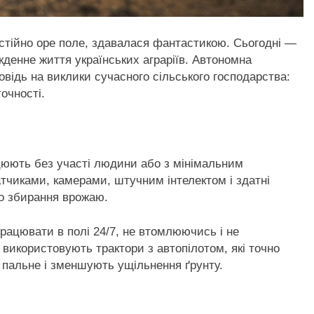
мостійно оре поле, здавалася фантастикою. Сьогодні —
кденне життя українських аграріїв. Автономна
овідь на виклики сучасного сільського господарства:
точності.
?
цюють без участі людини або з мінімальним
тчиками, камерами, штучним інтелектом і здатні
до збирання врожаю.
працювати в полі 24/7, не втомлюючись і не
використовують трактори з автопілотом, які точно
 пальне і зменшують ущільнення ґрунту.