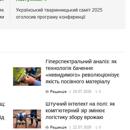
як
Український тваринницький саміт 2025
ми
оголосив програму конференції
Гіперспектральний аналіз: як
технологія бачення
«невидимого» революціонізує
якість посівного матеріалу
Редакція
24.07.2026
0
ищ:
Штучний інтелект на полі: як
комп’ютерний зір змінює
ід
логістику збору врожаю
Редакція
22.07.2026
0