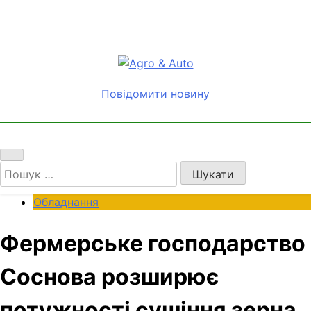
Перейти
до
вмісту
Agro & Auto
Новини агротеху та логістики
Повідомити новину
Пошук:
Обладнання
Фермерське господарство
Соснова розширює
потужності сушіння зерна