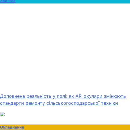
Хай-тек
Доповнена реальність у полі: як AR-окуляри змінюють
стандарти ремонту сільськогосподарської техніки
Обладнання