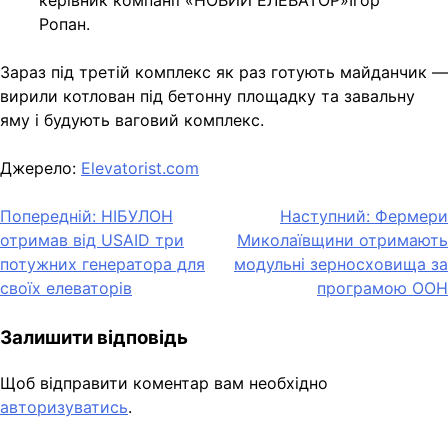
керівник компанії «НОВИЙ ЕЛЕВАТОР»Ігор
Ропан.
Зараз під третій комплекс як раз готують майданчик —
вирили котлован під бетонну площадку та завальну
яму і будують ваговий комплекс.
Джерело:
Elevatorist.com
Навігація
Попередній:
НІБУЛОН
Наступний:
Фермери
отримав від USAID три
Миколаївщини отримають
записів
потужних генератора для
модульні зерносховища за
своїх елеваторів
програмою ООН
Залишити відповідь
Щоб відправити коментар вам необхідно
авторизуватись
.