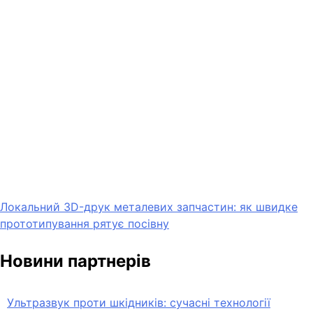
Локальний 3D-друк металевих запчастин: як швидке
прототипування рятує посівну
Новини партнерів
Ультразвук проти шкідників: сучасні технології