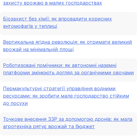
захисту врожаю в малих господарствах
Біозахист без хімії: як впровадити корисних
ентомофагів у теплиці
Вертикальна ягідна революція: як отримати великий
врожай на мінімальній площі
Роботизовані помічники: як автономні наземні
платформи змінюють догляд за органічними овочами
Пермакультурні стратегії управління водними
ресурсами: як зробити мале господарство стійким
до посухи
Точкове внесення ЗЗР за допомогою дронів: як мала
агротехніка рятує врожай та бюджет