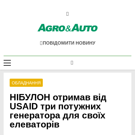
Перейти
до
вмісту
Agro & Auto
Новини Агротеху Та Логістики
ПОВІДОМИТИ НОВИНУ
ОБЛАДНАННЯ
НІБУЛОН отримав від
USAID три потужних
генератора для своїх
елеваторів