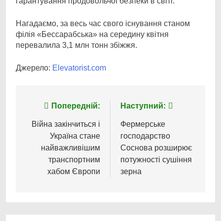
гарантування продовольчої безпеки в світі.
Нагадаємо, за весь час свого існування станом
філія «Бессарабська» на середину квітня
перевалила 3,1 млн тонн збіжжя.
Джерело:
Elevatorist.com
Навігація
Попередній:
Наступний:
записів
Війна закінчиться і
Фермерське
Україна стане
господарство
найважливішим
Соснова розширює
транспортним
потужності сушіння
хабом Європи
зерна