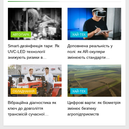
АВТОПАРК
ХАЙ-ТЕК
Smart-дезінфекція тари: Як
Доповнена реальність у
UVC-LED технології
полі: як AR-окуляри
знижують ризики в
змінюють стандарти
агрологістиці
ремонту
сільськогосподарської
техніки
ОБЛАДНАННЯ
ХАЙ-ТЕК
Вібраційна діагностика як
Цифрові варти: як біометрія
ключ до довголіття
змінює безпеку
трансмісій сучасної
агропідприємств
агротехніки