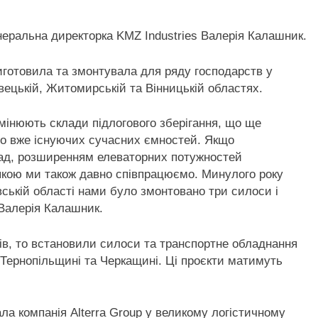
генеральна директорка KMZ Industries Валерія Калашник.
виготовила та змонтувала для ряду господарств у
івецькій, Житомирській та Вінницькій областях.
амінюють склади підлогового зберігання, що ще
до вже існуючих сучасних ємностей. Якщо
иклад, розширенням елеваторних потужностей
якою ми також давно співпрацюємо. Минулого року
вській області нами було змонтовано три силоси і
Валерія Калашник.
тів, то встановили силоси та транспортне обладнання
 Тернопільщині та Черкащині. Ці проєкти матимуть
ла компанія Alterra Group у великому логістичному