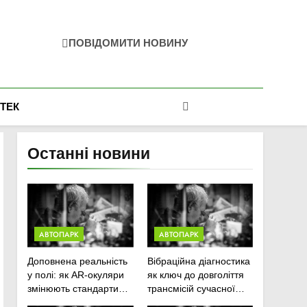
ПОВІДОМИТИ НОВИНУ
-ТЕК
Останні новини
АВТОПАРК
АВТОПАРК
Доповнена реальність
Вібраційна діагностика
у полі: як AR-окуляри
як ключ до довголіття
змінюють стандарти
трансмісій сучасної
ремонту
агротехніки