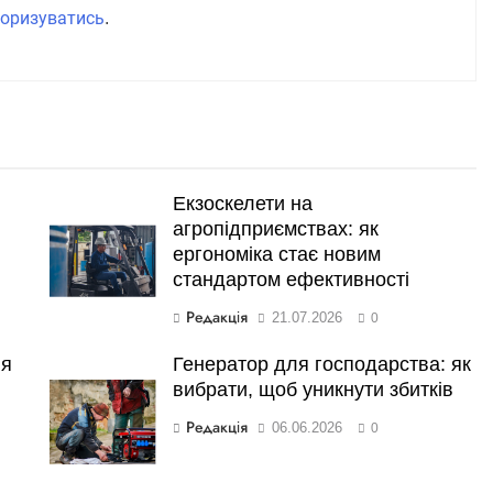
оризуватись
.
Екзоскелети на
агропідприємствах: як
ергономіка стає новим
стандартом ефективності
Редакція
21.07.2026
0
ня
Генератор для господарства: як
вибрати, щоб уникнути збитків
Редакція
06.06.2026
0