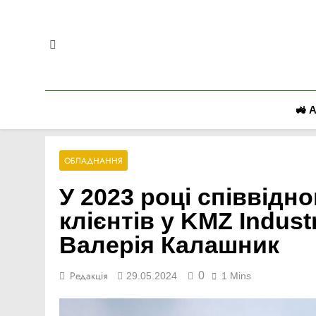
Перейти
до
вмісту
🚜 
ОБЛАДНАННЯ
У 2023 році співвідн
клієнтів у KMZ Indus
Валерія Калашник
0
Редакція
29.05.2024
1 Mins