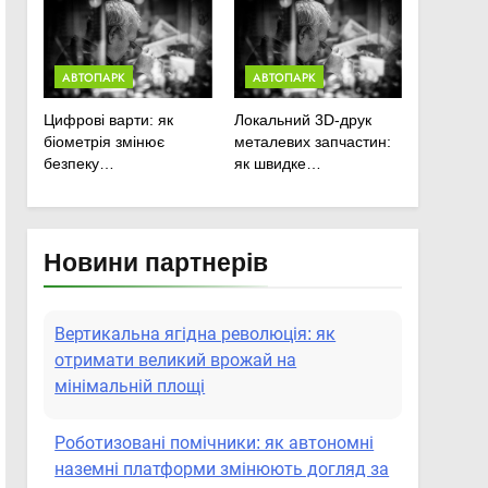
сільськогосподарської
техніки
АВТОПАРК
АВТОПАРК
Цифрові варти: як
Локальний 3D-друк
біометрія змінює
металевих запчастин:
безпеку
як швидке
агропідприємств
прототипування рятує
посівну
Новини партнерів
Вертикальна ягідна революція: як
отримати великий врожай на
мінімальній площі
Роботизовані помічники: як автономні
наземні платформи змінюють догляд за