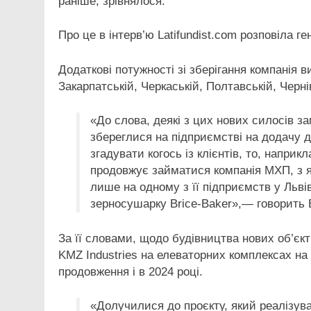
раніше, зрівнялося.
Про це в інтерв’ю Latifundist.com розповіла 
Додаткові потужності зі зберігання компанія 
Закарпатській, Черкаській, Полтавській, Черн
«До слова, деякі з цих нових силосів з
збереглися на підприємстві на додачу 
згадувати когось із клієнтів, то, напр
продовжує займатися компанія МХП, з 
лише на одному з її підприємств у Льві
зерносушарку Brice-Baker»,— говорить 
За її словами, щодо будівництва нових об’єк
KMZ Industries на елеваторних комплексах на
продовження і в 2024 році.
«Долучилися до проєкту, який реалізува