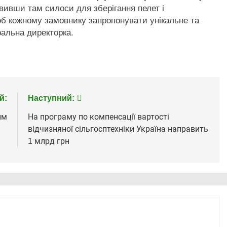
овивши там силоси для зберігання пелет і
б кожному замовнику запропонувати унікальне та
ральна директорка.
й:
Наступний:
им
На програму по компенсації вартості
відчизняної сільгосптехніки Україна направить
1 млрд грн