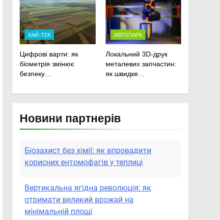
сільськогосподарської
техніки
ХАЙ-ТЕК
АВТОПАРК
Цифрові варти: як
Локальний 3D-друк
біометрія змінює
металевих запчастин:
безпеку
як швидке
агропідприємств
прототипування рятує
посівну
Новини партнерів
Біозахист без хімії: як впровадити
корисних ентомофагів у теплиці
Вертикальна ягідна революція: як
отримати великий врожай на
мінімальній площі