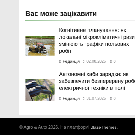
Вас може зацікавити
Когнітивне планування: як
локальні мікрокліматичні ризи
змінюють графіки польових
робіт
Редакція
02.08.2026
0
Автономні хаби зарядки: як
забезпечити безперервну роб
електричної техніки в полі
Редакція
31.07.2026
0
© Agro & Auto 2026. На платформі
.
BlazeThemes