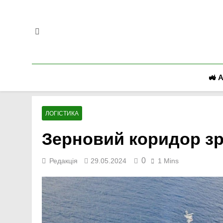
Перейти
до
вмісту
🚜 
ЛОГІСТИКА
Зерновий коридор з
0
Редакція
29.05.2024
1 Mins