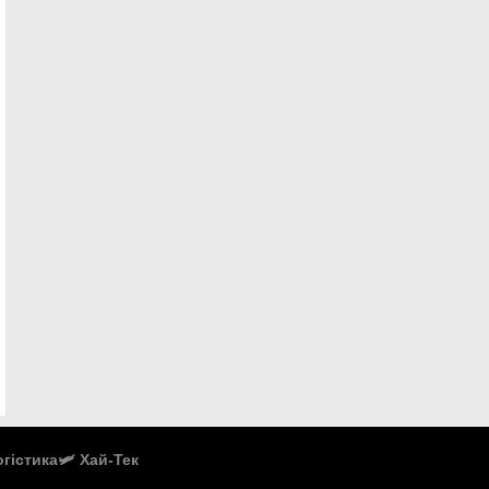
Логістика
🛩️ Хай-Тек