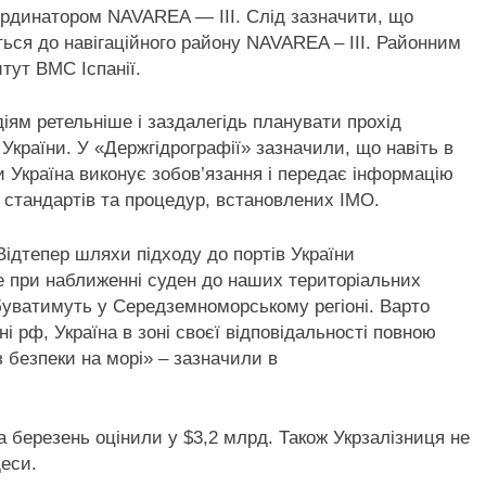
оординатором NAVAREA — III. Слід зазначити, що
ься до навігаційного району NAVAREA – III. Районним
тут ВМС Іспанії.
ям ретельніше і заздалегідь планувати прохід
України. У «Держгідрографії» зазначили, що навіть в
 Україна виконує зобов’язання і передає інформацію
х стандартів та процедур, встановлених IMO.
ідтепер шляхи підходу до портів України
е при наближенні суден до наших територіальних
ебуватимуть у Середземноморському регіоні. Варто
ні рф, Україна в зоні своєї відповідальності повною
 безпеки на морі» – зазначили в
за березень оцінили у $3,2 млрд. Також Укрзалізниця не
еси.