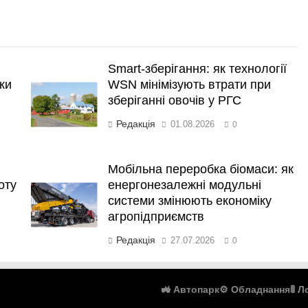
Smart-зберігання: як технології
ки
WSN мінімізують втрати при
зберіганні овочів у РГС
Редакція
01.08.2026
0
Мобільна переробка біомаси: як
оту
енергонезалежні модульні
системи змінюють економіку
агропідприємств
Редакція
27.07.2026
0
🚜 Автопарк
⚙️ Обладнання
🚦 