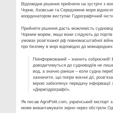
Відповідне рішення прийняли на зустрічі з к
Чорне, Азовське та Середземне моря відносят
координатором виступає Гідрографічний інсти
Прийняте рішення дасть можливість судноводі
Чорним морем, якщо вони слідують до портів 
умовах розв’язаної рф повномасштабної війни
про безпеку в морі відповідно до міжнародни
Поінформований – значить озброєний! В
доводитимуться до судноводіїв не лиш
вод, а значно раніше – коли судна пер
зазначити, що попри воєнні дії, розв’яза
мірою забезпечує передачу інформації з
«Держгідрографії».
Як писав AgroPolit.com, український експорт 
може вивантажувати зерно через обстріли Од