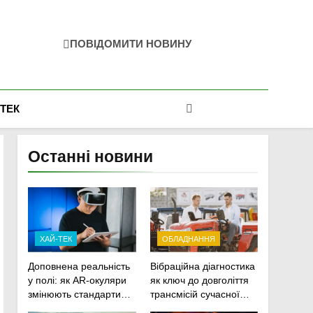
ПОВІДОМИТИ НОВИНУ
-ТЕК
Останні новини
ХАЙ-ТЕК
ОБЛАДНАННЯ
Доповнена реальність
Вібраційна діагностика
у полі: як AR-окуляри
як ключ до довголіття
змінюють стандарти
трансмісій сучасної
ремонту
агротехніки