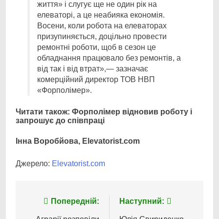
життя» і слугує ще не один рік на
елеваторі, а це неабияка економія.
Восени, коли робота на елеваторах
призупиняється, доцільно провести
ремонтні роботи, щоб в сезон це
обладнання працювало без ремонтів, а
від так і від втрат»,
—
зазначає
комерційний директор ТОВ НВП
«Форполімер».
Читати також: Форполімер відновив роботу і
запрошує до співпраці
Інна Воробйова, Elevatorist.com
Джерело:
Elevatorist.com
Навігація
Попередній:
Наступний: