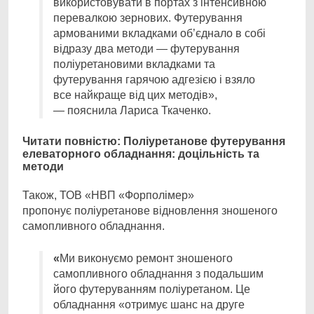
використовувати в портах з інтенсивною
перевалкою зернових. Футерування
армованими вкладками об’єднало в собі
відразу два методи
—
футерування
поліуретановими вкладками та
футерування гарячою адгезією і взяло
все найкраще від цих методів»,
—
пояснила Лариса Ткаченко.
Читати повністю: Поліуретанове футерування
елеваторного обладнання: доцільність та
методи
Також, ТОВ «НВП «Форполімер»
пропонує поліуретанове відновлення зношеного
самопливного обладнання.
«
Ми виконуємо ремонт зношеного
самопливного обладнання з подальшим
його футеруванням поліуретаном. Це
обладнання «отримує шанс на друге