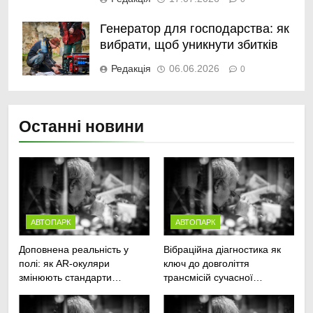
Генератор для господарства: як
вибрати, щоб уникнути збитків
Редакція
06.06.2026
0
Останні новини
АВТОПАРК
АВТОПАРК
Доповнена реальність у
Вібраційна діагностика як
полі: як AR-окуляри
ключ до довголіття
змінюють стандарти
трансмісій сучасної
ремонту
агротехніки
сільськогосподарської