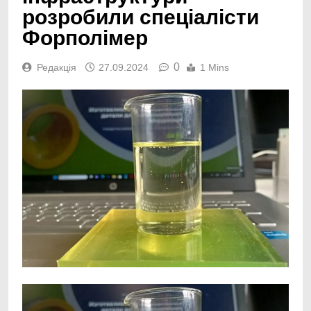
розробили спеціалісти
Форполімер
0
Редакція
27.09.2024
1 Mins