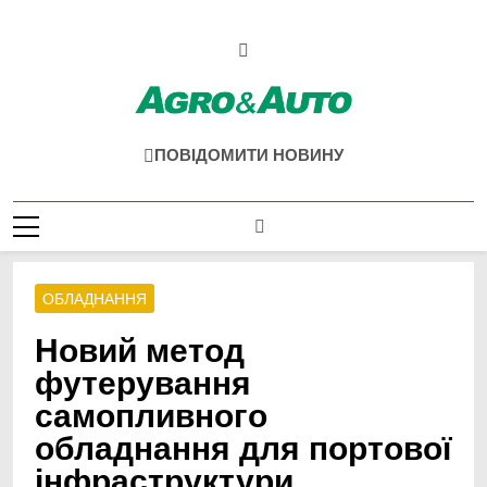
Перейти
до
вмісту
Agro & Auto
Новини Агротеху Та Логістики
ПОВІДОМИТИ НОВИНУ
ОБЛАДНАННЯ
Новий метод
футерування
самопливного
обладнання для портової
інфраструктури