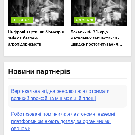
техніки
АВТОПАРК
АВТОПАРК
Цифрові варти: як біометрія
Локальний 3D-друк
змінює безпеку
металевих запчастин: як
агропідприємств
швидке прототипування
рятує посівну
Новини партнерів
Вертикальна ягідна революція: як отримати
великий врожай на мінімальній площі
Роботизовані помічники: як автономні наземні
платформи змінюють догляд за органічними
овочами