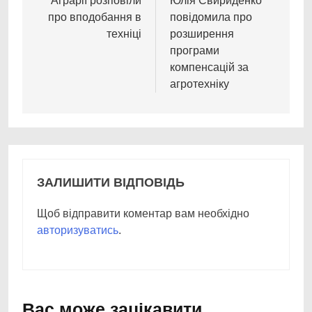
записів
Аграрії розповіли
Юлія Свириденко
про вподобання в
повідомила про
техніці
розширення
програми
компенсацій за
агротехніку
ЗАЛИШИТИ ВІДПОВІДЬ
Щоб відправити коментар вам необхідно
авторизуватись
.
Вас може зацікавити