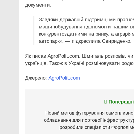
документи.
Завдяки державній підтримці ми прагне
машинобудування і допомогти нашим ви
конкурентоздатними на ринку, а аграрі
автопарк», — підкреслила Свириденко.
Як писав AgroPolit.com, Шмигаль розповів, ч
українців. Також в Україні розміновувати род
Джерело:
AgroPolit.com
Попередні
Навігація
записів
Новий метод футерування самопливно
обладнання для портової інфраструкту
розробили спеціалісти Форполім