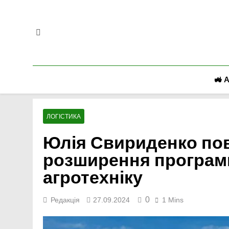
Перейти
до
вмісту
🚜 
ЛОГІСТИКА
Юлія Свириденко по
розширення програми
агротехніку
0
Редакція
27.09.2024
1 Mins