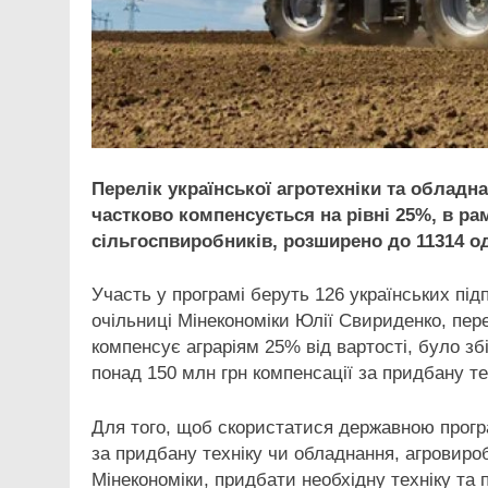
Перелік української агротехніки та обладн
частково компенсується на рівні 25%, в р
сільгоспвиробників, розширено до 11314 о
Участь у програмі беруть 126 українських п
очільниці Мінекономіки Юлії Свириденко, пере
компенсує аграріям 25% від вартості, було з
понад 150 млн грн компенсації за придбану те
Для того, щоб скористатися державною прогр
за придбану техніку чи обладнання, агровиро
Мінекономіки, придбати необхідну техніку та 