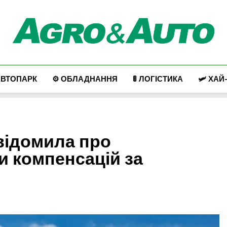
Agro & Auto
Новини Агротеху Та Логістики
АВТОПАРК
⚙️ ОБЛАДНАННЯ
🚦 ЛОГІСТИКА
🛩️ ХАЙ
відомила про
 компенсацій за