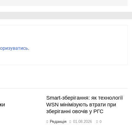
оризуватись
.
Smart-зберігання: як технології
ки
WSN мінімізують втрати при
зберіганні овочів у РГС
Редакція
01.08.2026
0