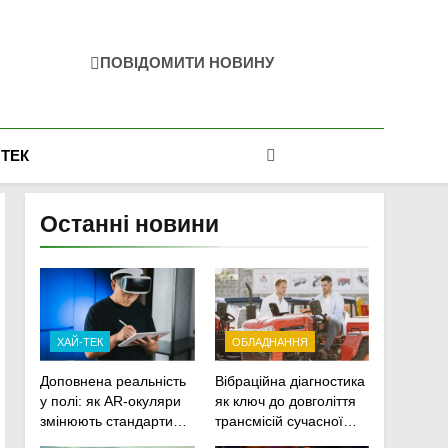
ПОВІДОМИТИ НОВИНУ
-ТЕК
Останні новини
ХАЙ-ТЕК
ОБЛАДНАННЯ
Доповнена реальність
Вібраційна діагностика
у полі: як AR-окуляри
як ключ до довголіття
змінюють стандарти
трансмісій сучасної
ремонту
агротехніки