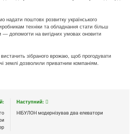
мо надати поштовх розвитку українського
робникам техніки та обладнання стати більш
ям — допомогти на вигідних умовах оновити
и вистачить зібраного врожаю, щоб прогодувати
ючі землі дозволили приватним компаніям.
й:
Наступний:
го
НІБУЛОН модернізував два елеватори
ри
ер