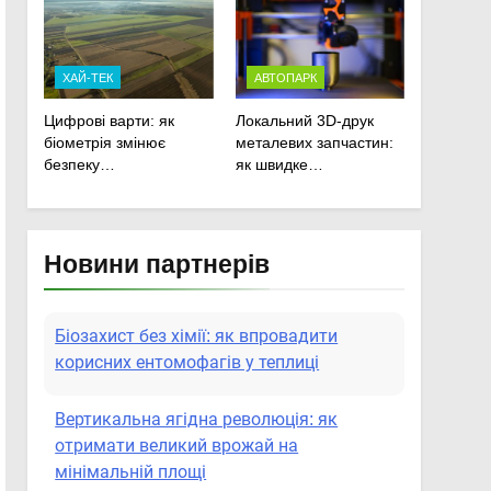
сільськогосподарської
техніки
ХАЙ-ТЕК
АВТОПАРК
Цифрові варти: як
Локальний 3D-друк
біометрія змінює
металевих запчастин:
безпеку
як швидке
агропідприємств
прототипування рятує
посівну
Новини партнерів
Біозахист без хімії: як впровадити
корисних ентомофагів у теплиці
Вертикальна ягідна революція: як
отримати великий врожай на
мінімальній площі