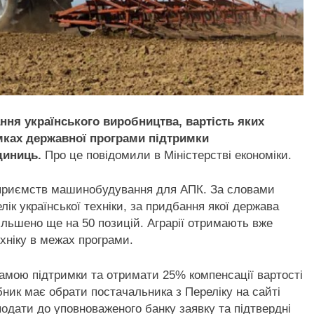
ання українського виробництва, вартість яких
амках державної програми підтримки
диниць.
Про це повідомили в Міністерстві економіки.
ідприємств машинобудування для АПК. За словами
лік української техніки, за придбання якої держава
більшено ще на 50 позицій. Аграрії отримають вже
хніку в межах програми.
амою підтримки та отримати 25% компенсації вартості
бник має обрати постачальника з Переліку на сайті
подати до уповноваженого банку заявку та підтвердні