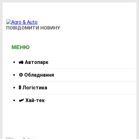
Перейти
до
вмісту
Agro & Auto
ПОВІДОМИТИ НОВИНУ
Новини Агротеху Та Логістики
МЕНЮ
🚜 Автопарк
⚙️ Обладнання
🚦 Логістика
🛩️ Хай-тек