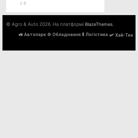
0
© Agro & Auto 2026. На платформі
.
BlazeThemes
🚜 Автопарк
⚙️ Обладнання
🚦 Логістика
🛩️ Хай-Тек