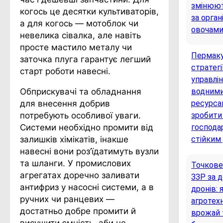
змінюют
когось це десятки культиваторів,
за орга
а для когось — мотоблок чи
овочам
невелика сівалка, але навіть
просте мастило металу чи
Пермаку
заточка плуга гарантує легший
стратегі
старт роботи навесні.
управлі
Обприскувачі та обладнання
водним
для внесення добрив
ресурса
потребують особливої уваги.
зробити
Системи необхідно промити від
господа
залишків хімікатів, інакше
стійким
навесні вони роз’їдатимуть вузли
та шланги. У промислових
Точкове
агрегатах доречно заливати
ЗЗР за 
антифриз у насосні системи, а в
дронів: 
ручних чи ранцевих —
агротехн
достатньо добре промити й
врожай 