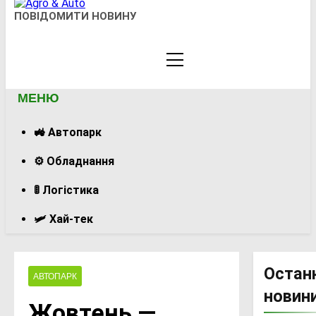
Agro & Auto
ПОВІДОМИТИ НОВИНУ
Новини Агротеху Та Логістики
МЕНЮ
🚜 Автопарк
⚙️ Обладнання
🚦 Логістика
🛩️ Хай-тек
Остан
АВТОПАРК
новин
Жовтень —