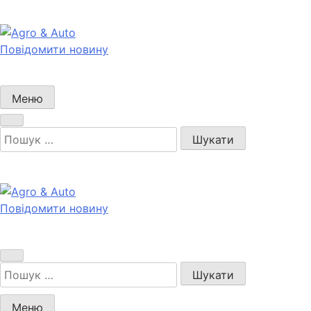
Перейти
до
вмісту
Повідомити новину
Agro & Auto
Новини агротеху та логістики
Меню
Пошук:
Повідомити новину
Agro & Auto
Новини агротеху та логістики
Пошук:
Меню