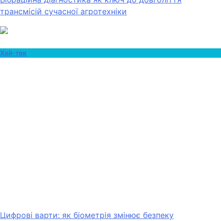
трансмісій сучасної агротехніки
Хай-тек
Цифрові варти: як біометрія змінює безпеку