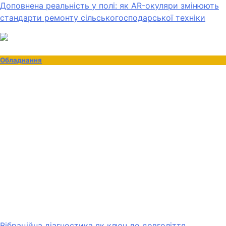
Доповнена реальність у полі: як AR-окуляри змінюють
стандарти ремонту сільськогосподарської техніки
Обладнання
Вібраційна діагностика як ключ до довголіття