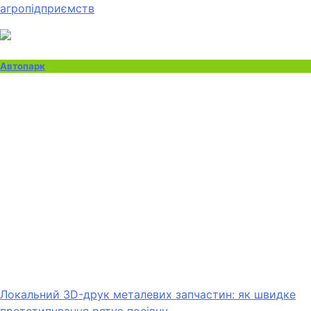
агропідприємств
Автопарк
Локальний 3D-друк металевих запчастин: як швидке
прототипування рятує посівну