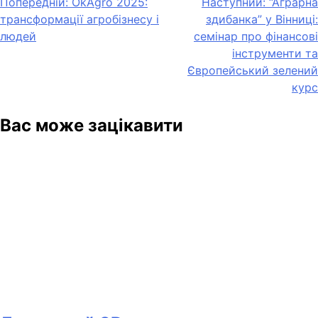
Навігація
Попередній:
OkAgro 2025:
Наступний:
“Аграрна
трансформації агробізнесу і
здибанка” у Вінниці:
записів
людей
семінар про фінансові
інструменти та
Європейський зелений
курс
Вас може зацікавити