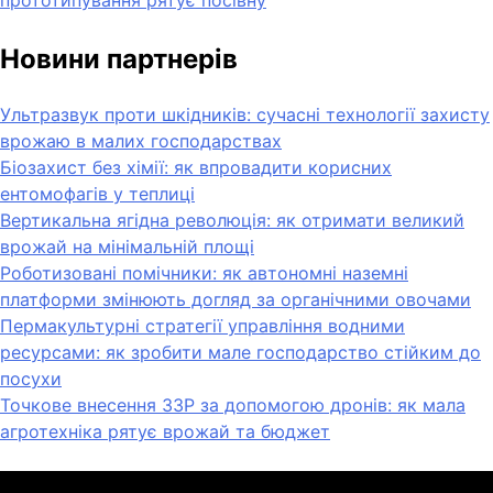
Новини партнерів
Ультразвук проти шкідників: сучасні технології захисту
врожаю в малих господарствах
Біозахист без хімії: як впровадити корисних
ентомофагів у теплиці
Вертикальна ягідна революція: як отримати великий
врожай на мінімальній площі
Роботизовані помічники: як автономні наземні
платформи змінюють догляд за органічними овочами
Пермакультурні стратегії управління водними
ресурсами: як зробити мале господарство стійким до
посухи
Точкове внесення ЗЗР за допомогою дронів: як мала
агротехніка рятує врожай та бюджет