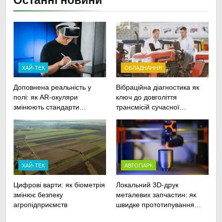
Останні новини
ХАЙ-ТЕК
ОБЛАДНАННЯ
Доповнена реальність у
Вібраційна діагностика як
полі: як AR-окуляри
ключ до довголіття
змінюють стандарти
трансмісій сучасної
ремонту
агротехніки
сільськогосподарської
техніки
ХАЙ-ТЕК
АВТОПАРК
Цифрові варти: як біометрія
Локальний 3D-друк
змінює безпеку
металевих запчастин: як
агропідприємств
швидке прототипування
рятує посівну