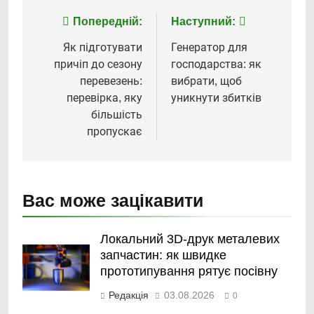
Навігація
Попередній:
Наступний:
записів
Як підготувати
Генератор для
причіп до сезону
господарства: як
перевезень:
вибрати, щоб
перевірка, яку
уникнути збитків
більшість
пропускає
Вас може зацікавити
Локальний 3D-друк металевих
запчастин: як швидке
прототипування рятує посівну
Редакція
03.08.2026
0