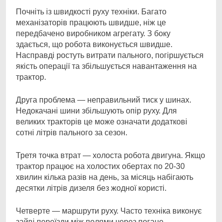
Почніть із швидкості руху техніки. Багато
механізаторів працюють швидше, ніж це
передбачено виробником агрегату. З боку
здається, що робота виконується швидше.
Насправді ростуть витрати пального, погіршується
якість операції та збільшується навантаження на
трактор.
Друга проблема — неправильний тиск у шинах.
Недокачані шини збільшують опір руху. Для
великих тракторів це може означати додаткові
сотні літрів пального за сезон.
Третя точка втрат — холоста робота двигуна. Якщо
трактор працює на холостих обертах по 20-30
хвилин кілька разів на день, за місяць набігають
десятки літрів дизеля без жодної користі.
Четверте — маршрути руху. Часто техніка виконує
зайві переїзди між полями через погане