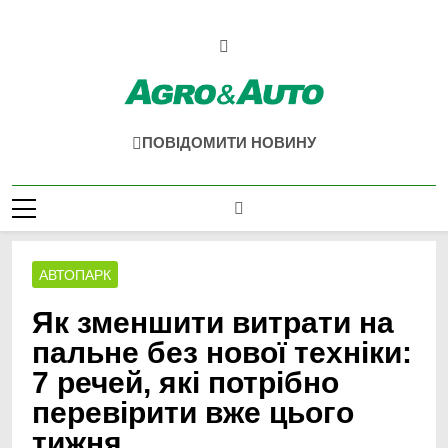
Перейти
до
вмісту
Agro & Auto
Новини Агротеху Та Логістики
ПОВІДОМИТИ НОВИНУ
АВТОПАРК
Як зменшити витрати на
пальне без нової техніки:
7 речей, які потрібно
перевірити вже цього
тижня