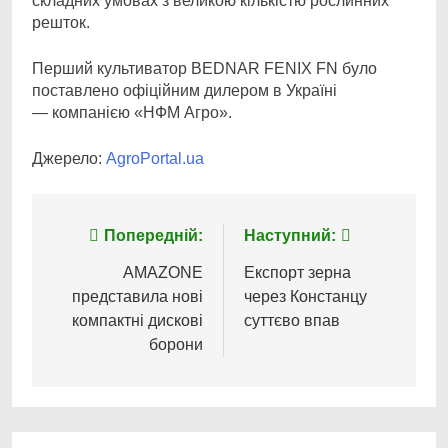
складних умовах з великою кількістю рослинних
решток.
Перший культиватор BEDNAR FENIX FN було
поставлено офіційним дилером в Україні
— компанією «НФМ Агро».
Джерело:
AgroPortal.ua
Навігація
Попередній:
Наступний:
записів
AMAZONE
Експорт зерна
представила нові
через Констанцу
компактні дискові
суттєво впав
борони