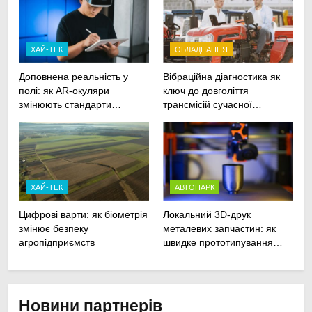
ХАЙ-ТЕК
ОБЛАДНАННЯ
Доповнена реальність у
Вібраційна діагностика як
полі: як AR-окуляри
ключ до довголіття
змінюють стандарти
трансмісій сучасної
ремонту
агротехніки
сільськогосподарської
техніки
ХАЙ-ТЕК
АВТОПАРК
Цифрові варти: як біометрія
Локальний 3D-друк
змінює безпеку
металевих запчастин: як
агропідприємств
швидке прототипування
рятує посівну
Новини партнерів