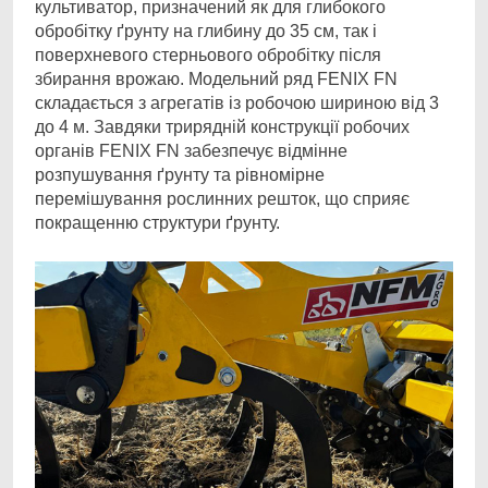
культиватор, призначений як для глибокого
обробітку ґрунту на глибину до 35 см, так і
поверхневого стерньового обробітку після
збирання врожаю. Модельний ряд FENIX FN
складається з агрегатів із робочою шириною від 3
до 4 м. Завдяки трирядній конструкції робочих
органів FENIX FN забезпечує відмінне
розпушування ґрунту та рівномірне
перемішування рослинних решток, що сприяє
покращенню структури ґрунту.