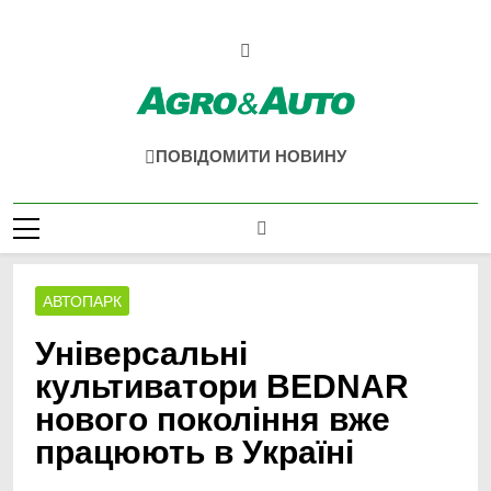
Перейти
до
вмісту
Agro & Auto
Новини Агротеху Та Логістики
ПОВІДОМИТИ НОВИНУ
АВТОПАРК
Універсальні
культиватори BEDNAR
нового покоління вже
працюють в Україні