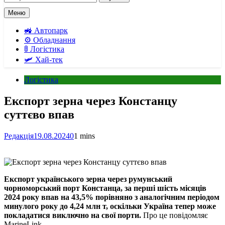
Меню
🚜 Автопарк
⚙️ Обладнання
🚦 Логістика
🛩️ Хай-тек
Логістика
Експорт зерна через Констанцу
суттєво впав
Редакція
19.08.2024
0
1 mins
Експорт українського зерна через румунський
чорноморський порт Констанца, за перші шість місяців
2024 року впав на 43,5% порівняно з аналогічним періодом
минулого року до 4,24 млн т, оскільки Україна тепер може
покладатися виключно на свої порти.
Про це повідомляє
MarineLink.