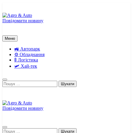
Перейти
до
вмісту
Повідомити новину
Agro & Auto
Новини агротеху та логістики
Меню
🚜 Автопарк
⚙️ Обладнання
🚦 Логістика
🛩️ Хай-тек
Пошук:
Повідомити новину
Agro & Auto
Новини агротеху та логістики
Пошук: