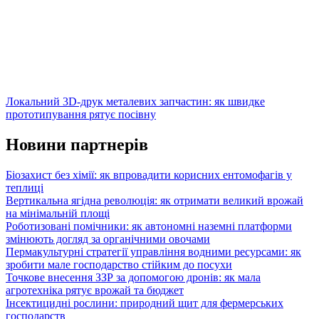
Локальний 3D-друк металевих запчастин: як швидке
прототипування рятує посівну
Новини партнерів
Біозахист без хімії: як впровадити корисних ентомофагів у
теплиці
Вертикальна ягідна революція: як отримати великий врожай
на мінімальній площі
Роботизовані помічники: як автономні наземні платформи
змінюють догляд за органічними овочами
Пермакультурні стратегії управління водними ресурсами: як
зробити мале господарство стійким до посухи
Точкове внесення ЗЗР за допомогою дронів: як мала
агротехніка рятує врожай та бюджет
Інсектицидні рослини: природний щит для фермерських
господарств