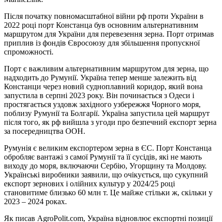
Після початку повномасштабної війни рф проти України в
2022 році порт Констанца був основним альтернативним
маршрутом для України для перевезення зерна. Порт отримав
приплив із фондів Євросоюзу для збільшення пропускної
спроможності.
Порт є важливим альтернативним маршрутом для зерна, що
надходить до Румунії. Україна тепер менше залежить від
Констанци через новий судноплавний коридор, який вона
запустила в серпні 2023 року. Він починається з Одеси і
простягається уздовж західного узбережжя Чорного моря,
поблизу Румунії та Болгарії. Україна запустила цей маршрут
після того, як рф вийшла з угоди про безпечний експорт зерна
за посередництва ООН.
Румунія є великим експортером зерна в ЄС. Порт Констанца
обробляє вантажі з самої Румунії та її сусідів, які не мають
виходу до моря, включаючи Сербію, Угорщину та Молдову.
Українські виробники заявили, що очікується, що сукупний
експорт зернових і олійних культур у 2024/25 році
становитиме близько 60 млн т. Це майже стільки ж, скільки у
2023 – 2024 роках.
Як писав AgroPolit.com, Україна відновлює експортні позиції