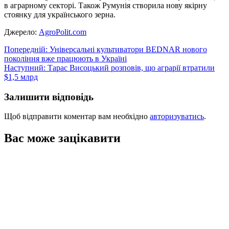
в аграрному секторі. Також Румунія створила нову якірну
стоянку для українського зерна.
Джерело:
AgroPolit.com
Навігація
Попередній:
Універсальні культиватори BEDNAR нового
покоління вже працюють в Україні
записів
Наступний:
Тарас Висоцький розповів, що аграрії втратили
$1,5 млрд
Залишити відповідь
Щоб відправити коментар вам необхідно
авторизуватись
.
Вас може зацікавити