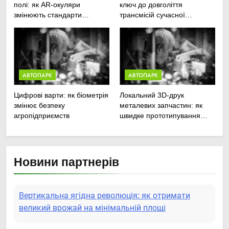
полі: як AR-окуляри
ключ до довголіття
змінюють стандарти
трансмісій сучасної
ремонту
агротехніки
сільськогосподарської
техніки
АВТОПАРК
АВТОПАРК
Цифрові варти: як біометрія
Локальний 3D-друк
змінює безпеку
металевих запчастин: як
агропідприємств
швидке прототипування
рятує посівну
Новини партнерів
Вертикальна ягідна революція: як отримати
великий врожай на мінімальній площі