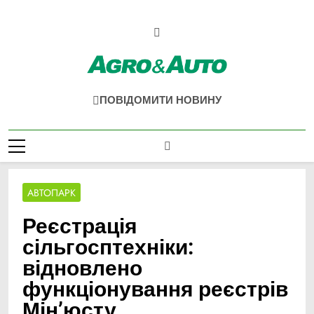
Перейти
до
вмісту
Agro & Auto
Новини Агротеху Та Логістики
ПОВІДОМИТИ НОВИНУ
АВТОПАРК
Реєстрація
сільгосптехніки:
відновлено
функціонування реєстрів
Мін’юсту