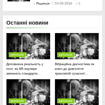
Редакція
03.08.2026
0
Останні новини
АВТОПАРК
АВТОПАРК
Доповнена реальність у
Вібраційна діагностика як
полі: як AR-окуляри
ключ до довголіття
змінюють стандарти
трансмісій сучасної
ремонту
агротехніки
сільськогосподарської
техніки
АВТОПАРК
АВТОПАРК