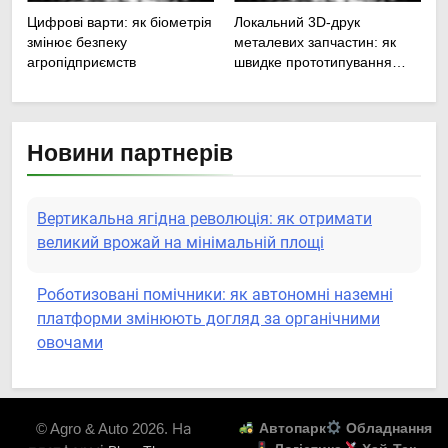
Цифрові варти: як біометрія
Локальний 3D-друк
змінює безпеку
металевих запчастин: як
агропідприємств
швидке прототипування
рятує посівну
Новини партнерів
Вертикальна ягідна революція: як отримати
великий врожай на мінімальній площі
Роботизовані помічники: як автономні наземні
платформи змінюють догляд за органічними
овочами
Пермакультурні стратегії управління водними
ресурсами: як зробити мале господарство
© Agro & Auto 2026. На
Автопарк
Обладнання
стійким до посухи