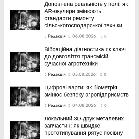
Доповнена реальність у полі: як
AR-окуляри змінюють
стандарти ремонту
сільськогосподарської техніки
Редакція
06.08.2026
0
Вібраційна діагностика як ключ
до довголіття трансмісій
сучасної агротехніки
Редакція
05.08.2026
0
Цифрові варти: як біометрія
змінює безпеку агропідприємств
Редакція
04.08.2026
0
Локальний 3D-друк металевих
запчастин: як швидке
прототипування рятує посівну