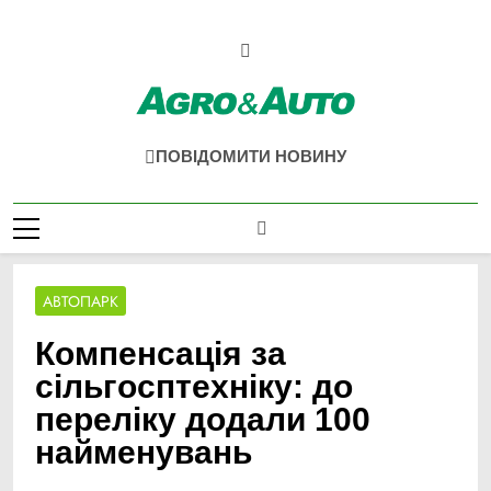
Перейти
до
вмісту
Agro & Auto
Новини Агротеху Та Логістики
ПОВІДОМИТИ НОВИНУ
АВТОПАРК
Компенсація за
сільгосптехніку: до
переліку додали 100
найменувань