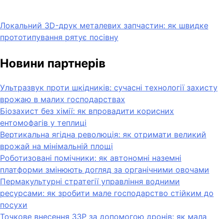
Локальний 3D-друк металевих запчастин: як швидке
прототипування рятує посівну
Новини партнерів
Ультразвук проти шкідників: сучасні технології захисту
врожаю в малих господарствах
Біозахист без хімії: як впровадити корисних
ентомофагів у теплиці
Вертикальна ягідна революція: як отримати великий
врожай на мінімальній площі
Роботизовані помічники: як автономні наземні
платформи змінюють догляд за органічними овочами
Пермакультурні стратегії управління водними
ресурсами: як зробити мале господарство стійким до
посухи
Точкове внесення ЗЗР за допомогою дронів: як мала