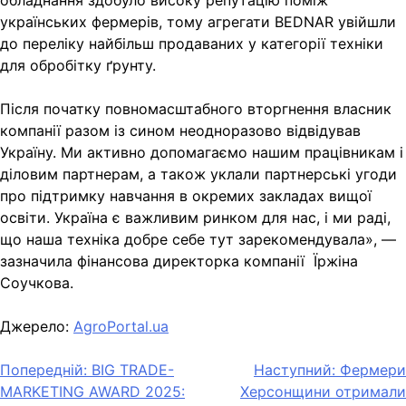
обладнання здобуло високу репутацію поміж
українських фермерів, тому агрегати BEDNAR увійшли
до переліку найбільш продаваних у категорії техніки
для обробітку ґрунту.
Після початку повномасштабного вторгнення власник
компанії разом із сином неодноразово відвідував
Україну. Ми активно допомагаємо нашим працівникам і
діловим партнерам, а також уклали партнерські угоди
про підтримку навчання в окремих закладах вищої
освіти. Україна є важливим ринком для нас, і ми раді,
що наша техніка добре себе тут зарекомендувала», —
зазначила фінансова директорка компанії Їржіна
Соучкова.
Джерело:
AgroPortal.ua
Навігація
Попередній:
BIG TRADE-
Наступний:
Фермери
MARKETING AWARD 2025:
Херсонщини отримали