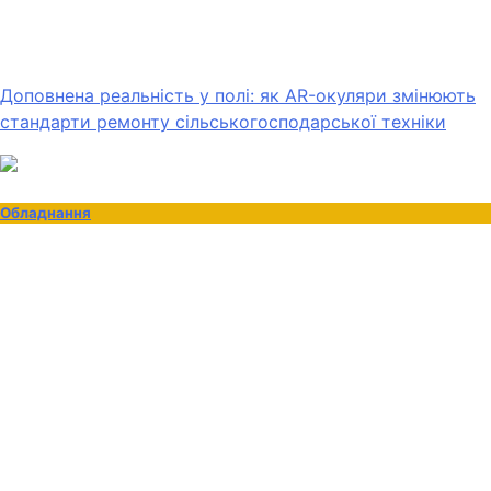
Доповнена реальність у полі: як AR-окуляри змінюють
стандарти ремонту сільськогосподарської техніки
Обладнання