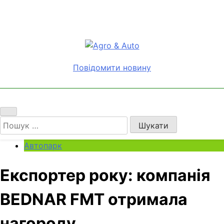
Перейти
до
вмісту
Agro & Auto
Новини агротеху та логістики
Повідомити новину
Пошук:
Автопарк
Експортер року: компанія
BEDNAR FMT отримала
нагороду