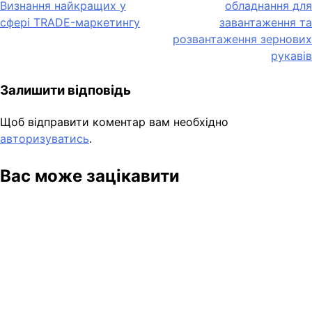
записів
Визнання найкращих у
обладнання для
сфері TRADE-маркетингу
завантаження та
розвантаження зернових
рукавів
Залишити відповідь
Щоб відправити коментар вам необхідно
авторизуватись
.
Вас може зацікавити