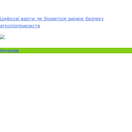
Цифрові варти: як біометрія змінює безпеку
агропідприємств
Автопарк