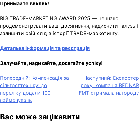
Приймайте виклик!
BIG TRADE-MARKETING AWARD 2025 — це шанс
продемонструвати ваші досягнення, надихнути галузь і
залишити свій слід в історії TRADE-маркетингу.
Детальна інформація та реєстрація
Залучайте, надихайте, досягайте успіху!
Навігація
Попередній:
Компенсація за
Наступний:
Експортер
сільгосптехніку: до
року: компанія BEDNAR
записів
переліку додали 100
FMT отримала нагороду
найменувань
Вас може зацікавити