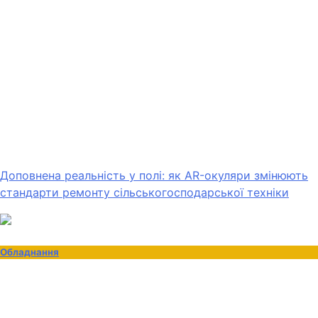
Доповнена реальність у полі: як AR-окуляри змінюють
стандарти ремонту сільськогосподарської техніки
Обладнання