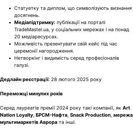
Статуетку та диплом, що символізують визнання
досягнень.
Медіапідтримку
:
публікації на порталі
TradeMaster.ua, у соціальних мережах і на понад
20 медіаресурсах.
Можливість презентувати свій кейс під час
церемонії нагородження.
Нетворкінг і видимість серед професіоналів
галузі.
Дедлайн реєстрації:
28 лютого 2025 року
Переможці минулих років
Серед лауреатів премії 2024 року такі компанії, як
Art
Nation
Loyalty
,
БРСМ-Нафта
,
Snack
Production
,
мережа
мультимаркетів
Аврора
та інші.