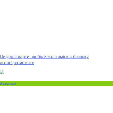
Цифрові варти: як біометрія змінює безпеку
агропідприємств
Автопарк