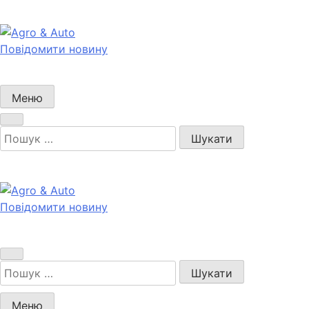
Перейти
до
вмісту
Повідомити новину
Agro & Auto
Новини агротеху та логістики
Меню
Пошук:
Повідомити новину
Agro & Auto
Новини агротеху та логістики
Пошук:
Меню