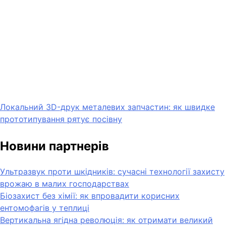
Локальний 3D-друк металевих запчастин: як швидке
прототипування рятує посівну
Новини партнерів
Ультразвук проти шкідників: сучасні технології захисту
врожаю в малих господарствах
Біозахист без хімії: як впровадити корисних
ентомофагів у теплиці
Вертикальна ягідна революція: як отримати великий