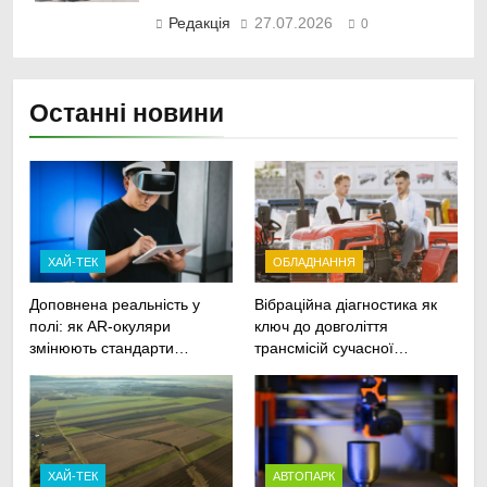
Редакція
27.07.2026
0
Останні новини
ХАЙ-ТЕК
ОБЛАДНАННЯ
Доповнена реальність у
Вібраційна діагностика як
полі: як AR-окуляри
ключ до довголіття
змінюють стандарти
трансмісій сучасної
ремонту
агротехніки
сільськогосподарської
техніки
ХАЙ-ТЕК
АВТОПАРК