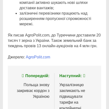
компанії активно шукають нові шляхи
доставки вантажів;
залізничні перевізники працюють над
розширенням пропускної спроможності
мережі.
Як писав AgroPolit.com, до Туреччини доставили 20
тисяч т зерна з України. Також земельний банк за
тиждень провів 13 онлайн-аукціонів на 4 млн грн.
Джерело:
AgroPolit.com
Навігація
Попередній:
Наступний:
записів
Польща знову
Укрзалізницю
закриває кордон з
закликають не
Україною
підвищувати
тарифи на
контейнерні