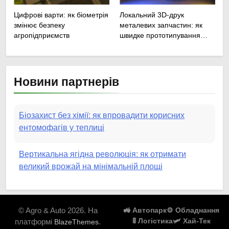
Цифрові варти: як біометрія
Локальний 3D-друк
змінює безпеку
металевих запчастин: як
агропідприємств
швидке прототипування
рятує посівну
Новини партнерів
Біозахист без хімії: як впровадити корисних
ентомофагів у теплиці
Вертикальна ягідна революція: як отримати
великий врожай на мінімальній площі
Роботизовані помічники: як автономні наземні
платформи змінюють догляд за органічними
© Agro & Auto 2026. На
🚜 Автопарк
⚙️ Обладнання
овочами
🚦 Логістика
🛩️ Хай-Тек
платформі
.
BlazeThemes