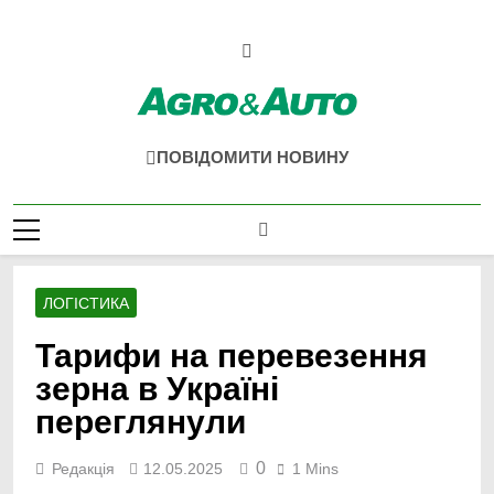
Перейти
до
вмісту
Agro & Auto
Новини Агротеху Та Логістики
ПОВІДОМИТИ НОВИНУ
ЛОГІСТИКА
Тарифи на перевезення
зерна в Україні
переглянули
0
Редакція
12.05.2025
1 Mins