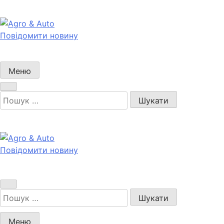
Перейти
до
вмісту
Повідомити новину
Agro & Auto
Новини агротеху та логістики
Меню
Пошук:
Повідомити новину
Agro & Auto
Новини агротеху та логістики
Пошук:
Меню