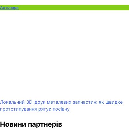
Автопарк
Локальний 3D-друк металевих запчастин: як швидке
прототипування рятує посівну
Новини партнерів