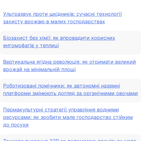
Ультразвук проти шкідників: сучасні технології
захисту врожаю в малих господарствах
Біозахист без хімії: як впровадити корисних
ентомофагів у теплиці
Вертикальна ягідна революція: як отримати великий
врожай на мінімальній площі
Роботизовані помічники: як автономні наземні
платформи змінюють догляд за органічними овочами
Пермакультурні стратегії управління водними
ресурсами: як зробити мале господарство стійким
до посухи