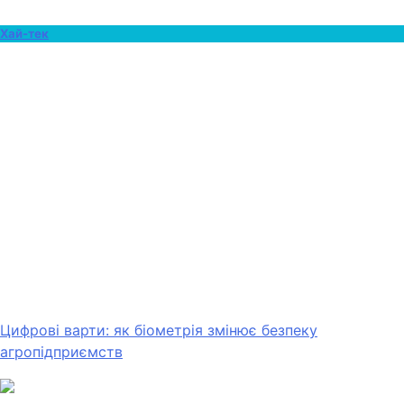
Хай-тек
Цифрові варти: як біометрія змінює безпеку
агропідприємств