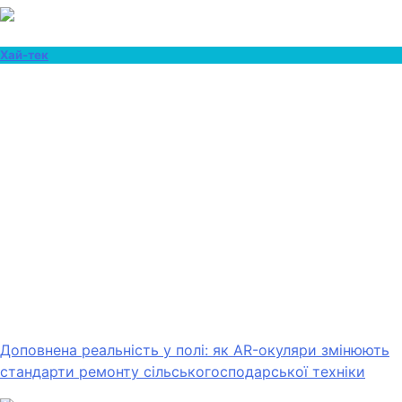
Хай-тек
Доповнена реальність у полі: як AR-окуляри змінюють
стандарти ремонту сільськогосподарської техніки