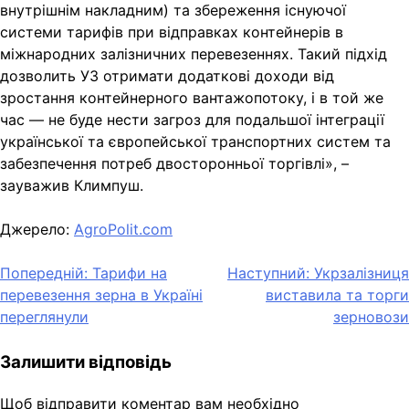
внутрішнім накладним) та збереження існуючої
системи тарифів при відправках контейнерів в
міжнародних залізничних перевезеннях. Такий підхід
дозволить УЗ отримати додаткові доходи від
зростання контейнерного вантажопотоку, і в той же
час — не буде нести загроз для подальшої інтеграції
української та європейської транспортних систем та
забезпечення потреб двосторонньої торгівлі», –
зауважив Климпуш.
Джерело:
AgroPolit.com
Навігація
Попередній:
Тарифи на
Наступний:
Укрзалізниця
перевезення зерна в Україні
виставила та торги
записів
переглянули
зерновози
Залишити відповідь
Щоб відправити коментар вам необхідно