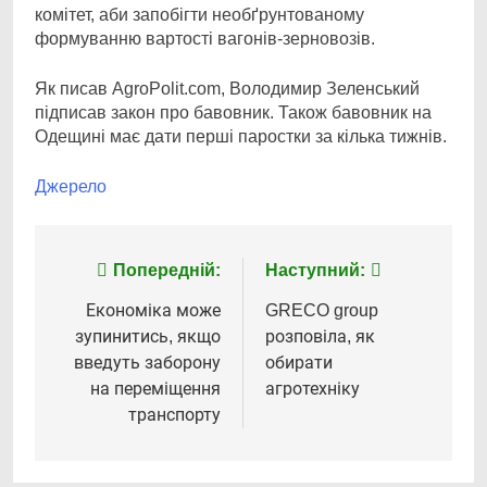
комітет, аби запобігти необґрунтованому
формуванню вартості вагонів-зерновозів.
Як писав AgroPolit.com, Володимир Зеленський
підписав закон про бавовник. Також бавовник на
Одещині має дати перші паростки за кілька тижнів.
Джерело
Навігація
Попередній:
Наступний:
записів
Економіка може
GRECO group
зупинитись, якщо
розповіла, як
введуть заборону
обирати
на переміщення
агротехніку
транспорту