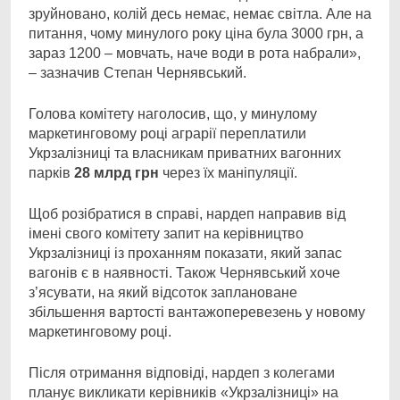
зруйновано, колій десь немає, немає світла. Але на
питання, чому минулого року ціна була 3000 грн, а
зараз 1200 – мовчать, наче води в рота набрали»,
– зазначив Cтепан Чернявський.
Голова комітету наголосив, що, у минулому
маркетинговому році аграрії переплатили
Укрзалізниці та власникам приватних вагонних
парків
28 млрд грн
через їх маніпуляції.
Щоб розібратися в справі, нардеп направив від
імені свого комітету запит на керівництво
Укрзалізниці із проханням показати, який запас
вагонів є в наявності. Також Чернявський хоче
з’ясувати, на який відсоток заплановане
збільшення вартості вантажоперевезень у новому
маркетинговому році.
Після отримання відповіді, нардеп з колегами
планує викликати керівників «Укрзалізниці» на