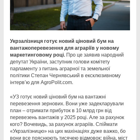
Укрзалізниця готує новий ціновий бум на
вантажоперевезення для аграріїв у новому
маркетинговому році.
Про це заявив народний
депутат України, заступник голови комітету
парламенту з питань аграрної та земельної
політики Cтепан Чернявський в ексклюзивному
інтерв’ю для AgroPolit.com.
«УЗ готує новий ціновий бум на вантажні
перевезення зернових. Вони уже задекларували
план – отримати прибуток в 10 млрд грн від
перевезень вантажів у 2025 році. Але за рахунок
кого? Вочевидь, за рахунок аграріїв. Спіймати
«Укрзалізницю» на цих махінаціях дуже важко, бо
вони все пояснюють тисячею відмовок: війна, міст