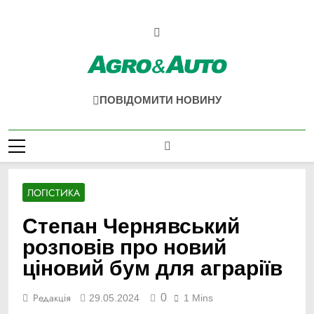
Перейти
до
вмісту
Agro & Auto
Новини Агротеху Та Логістики
ПОВІДОМИТИ НОВИНУ
ЛОГІСТИКА
Cтепан Чернявський
розповів про новий
ціновий бум для аграріїв
0
Редакція
29.05.2024
1 Mins