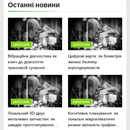
Останні новини
АВТОПАРК
АВТОПАРК
Вібраційна діагностика як
Цифрові варти: як біометрія
ключ до довголіття
змінює безпеку
трансмісій сучасної
агропідприємств
агротехніки
АВТОПАРК
АВТОПАРК
Локальний 3D-друк
Когнітивне планування: як
металевих запчастин: як
локальні мікрокліматичні
швидке прототипування
ризики змінюють графіки