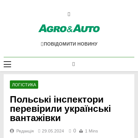
Перейти
до
вмісту
Agro & Auto
Новини Агротеху Та Логістики
ПОВІДОМИТИ НОВИНУ
ЛОГІСТИКА
Польські інспектори
перевірили українські
вантажівки
0
Редакція
29.05.2024
1 Mins