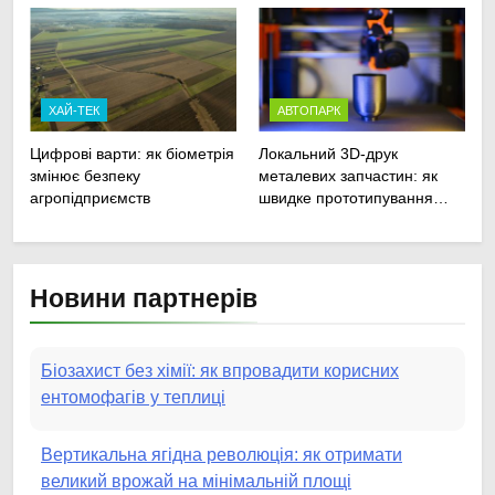
ремонту
агротехніки
сільськогосподарської
техніки
ХАЙ-ТЕК
АВТОПАРК
Цифрові варти: як біометрія
Локальний 3D-друк
змінює безпеку
металевих запчастин: як
агропідприємств
швидке прототипування
рятує посівну
Новини партнерів
Біозахист без хімії: як впровадити корисних
ентомофагів у теплиці
Вертикальна ягідна революція: як отримати
великий врожай на мінімальній площі