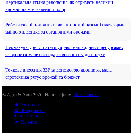
Вертикальна ягідна революція: як отримати великий
врожай на мінімальній площі
Роботизовані помічники: як автономні наземні платформи
змінюють догляд за органічними овочами
Пермакультурні стратегії управління водними ресурсами:
як зробити мале господарство стійким до посухи
Точкове внесення ЗЗР за допомогою дронів: як мала
агротехніка рятує врожай та бюджет
© Agro & Auto 2026. На платформі
BlazeThemes
.
🚜 Автопарк
⚙️ Обладнання
🚦 Логістика
🛩️ Хай-тек