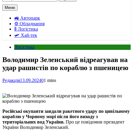
Меню
🚜 Автопарк
⚙️ Обладнання
🚦 Логістика
🛩️ Хай-тек
Логістика
Володимир Зеленський відреагував на
удар рашистів по кораблю з пшеницею
Редакція
13.09.2024
0
1 mins
Російські окупанти завдали ракетного удару по цивільному
кораблю у Чорному морі після його виходу з
територіальних вод України.
Про це повідомив президент
України Володимир Зеленський.