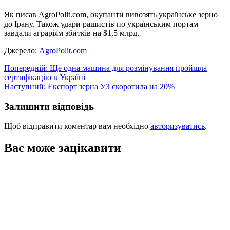
Як писав AgroPolit.com, окупанти вивозять українське зерно
до Ірану. Також удари рашистів по українським портам
завдали аграріям збитків на $1,5 млрд.
Джерело:
AgroPolit.com
Навігація
Попередній:
Ще одна машина для розмінування пройшла
сертифікацію в Україні
записів
Наступний:
Експорт зерна УЗ скоротила на 20%
Залишити відповідь
Щоб відправити коментар вам необхідно
авторизуватись
.
Вас може зацікавити