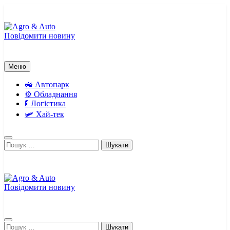
Перейти
до
вмісту
Повідомити новину
Agro & Auto
Новини агротеху та логістики
Меню
🚜 Автопарк
⚙️ Обладнання
🚦 Логістика
🛩️ Хай-тек
Пошук:
Повідомити новину
Agro & Auto
Новини агротеху та логістики
Пошук: