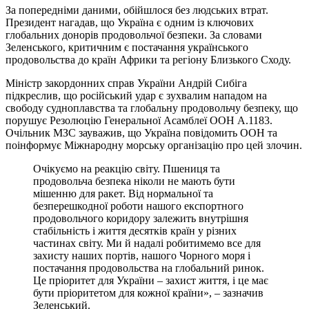
За попередніми даними, обійшлося без людських втрат.
Президент нагадав, що Україна є одним із ключових
глобальних донорів продовольчої безпеки. За словами
Зеленського, критичним є постачання українського
продовольства до країн Африки та регіону Близького Сходу.
Міністр закордонних справ України Андрій Сибіга
підкреслив, що російський удар є зухвалим нападом на
свободу судноплавства та глобальну продовольчу безпеку, що
порушує Резолюцію Генеральної Асамблеї ООН A.1183.
Очільник МЗС зауважив, що Україна повідомить ООН та
поінформує Міжнародну морську організацію про цей злочин.
Очікуємо на реакцію світу. Пшениця та
продовольча безпека ніколи не мають бути
мішенню для ракет. Від нормальної та
безперешкодної роботи нашого експортного
продовольчого коридору залежить внутрішня
стабільність і життя десятків країн у різних
частинах світу. Ми й надалі робитимемо все для
захисту наших портів, нашого Чорного моря і
постачання продовольства на глобальний ринок.
Це пріоритет для України – захист життя, і це має
бути пріоритетом для кожної країни», – зазначив
Зеленський.