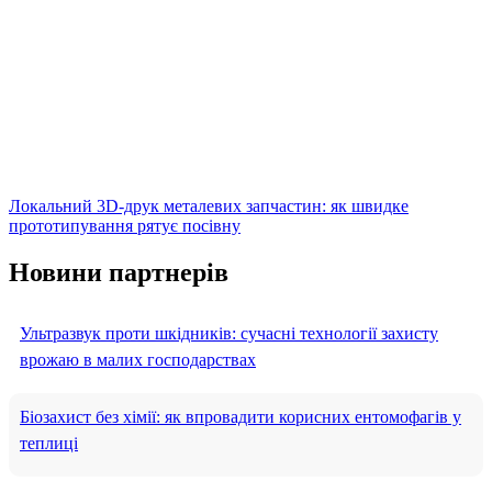
Локальний 3D-друк металевих запчастин: як швидке
прототипування рятує посівну
Новини партнерів
Ультразвук проти шкідників: сучасні технології захисту
врожаю в малих господарствах
Біозахист без хімії: як впровадити корисних ентомофагів у
теплиці