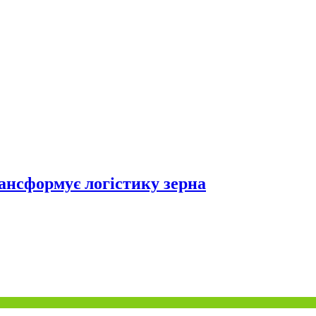
рансформує логістику зерна