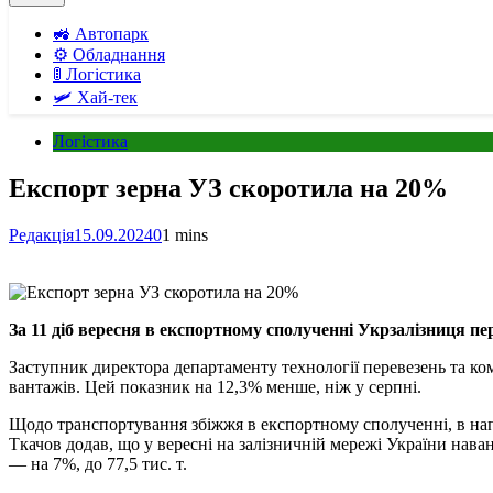
🚜 Автопарк
⚙️ Обладнання
🚦 Логістика
🛩️ Хай-тек
Логістика
Експорт зерна УЗ скоротила на 20%
Редакція
15.09.2024
0
1 mins
За 11 діб вересня в експортному сполученні Укрзалізниця пе
Заступник директора департаменту технології перевезень та ком
вантажів. Цей показник на 12,3% менше, ніж у серпні.
Щодо транспортування збіжжя в експортному сполученні, в напр
Ткачов додав, що у вересні на залізничній мережі України нава
— на 7%, до 77,5 тис. т.