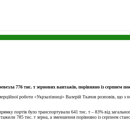
ревезла 776 тис. т зернових вантажів, порівняно із серпнем 
ерційної роботи «Укрзалізниці» Валерій Ткачов розповів, що з п
ямку портів було транспортували 641 тис. т – 83% від загальног
нтажили 785 тис. т зерна, а зменшення порівняно із серпнем ста