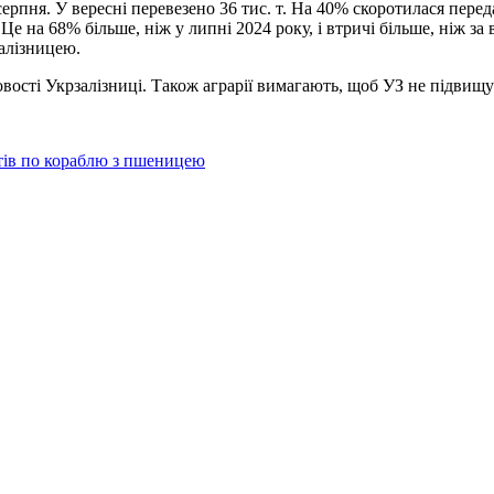
рпня. У вересні перевезено 36 тис. т. На 40% скоротилася переда
е на 68% більше, ніж у липні 2024 року, і втричі більше, ніж за в
алізницею.
овості Укрзалізниці. Також аграрії вимагають, щоб УЗ не підвищ
тів по кораблю з пшеницею