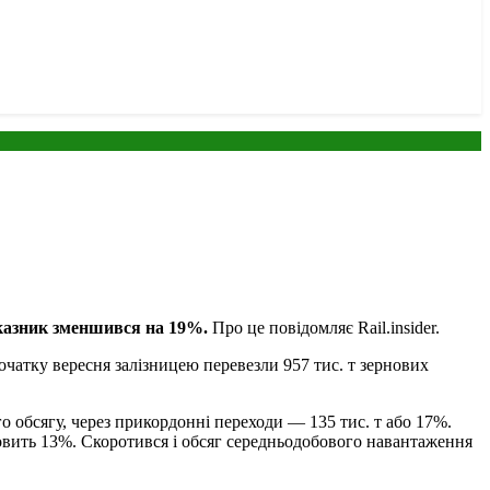
показник зменшився на 19%.
Про це повідомляє Rail.insider.
очатку вересня залізницею перевезли 957 тис. т зернових
о обсягу, через прикордонні переходи — 135 тис. т або 17%.
новить 13%. Скоротився і обсяг середньодобового навантаження