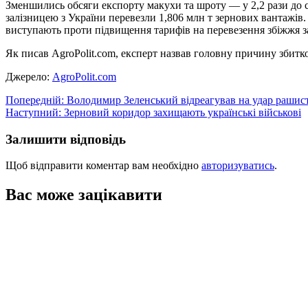
Зменшились обсяги експорту макухи та шроту — у 2,2 рази до се
залізницею з України перевезли 1,806 млн т зернових вантажів. Ц
виступають проти підвищення тарифів на перевезення збіжжя з
Як писав AgroPolit.com, експерт назвав головну причину збитк
Джерело:
AgroPolit.com
Навігація
Попередній:
Володимир Зеленський відреагував на удар рашис
Наступний:
Зерновий коридор захищають українські військові
записів
Залишити відповідь
Щоб відправити коментар вам необхідно
авторизуватись
.
Вас може зацікавити