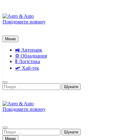
Перейти
до
вмісту
Повідомити новину
Agro & Auto
Новини агротеху та логістики
Меню
🚜 Автопарк
⚙️ Обладнання
🚦 Логістика
🛩️ Хай-тек
Пошук:
Повідомити новину
Agro & Auto
Новини агротеху та логістики
Пошук:
Меню