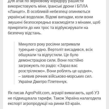
Для атак по зерновому коридору рашисти
використовують міни, іранські дрони і БПЛА
«Ланцет». В особливій небезпеці опиняються
українські водолази. Відомі випадки, коли вони
змушені безпосередньо взаємодіяти з мінами, щоб
прикріпити до них трос та відбуксирувати на
безпечну відстань.
Минулого року росіяни затримали
турецьке судно. Вертоліт висадився, всіх
обшукали та відпустили. Це було
демонстрацією сили. Вони постійно
загрожують по радіо: «Зараз вас
розстріляємо». Вони роблять це щодня»,
– заявив речник військово-морських сил.
України Дмитро Плетенчук.
Як писав AgroPolit.com, аграрії вимагають, щоб УЗ
не підвищувала тарифи. Також Україна налагодила
експорт агропродукції на ринки 63 країн.