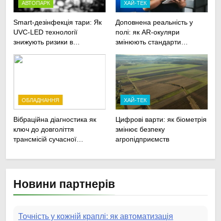
АВТОПАРК
ХАЙ-ТЕК
Smart-дезінфекція тари: Як
Доповнена реальність у
UVC-LED технології
полі: як AR-окуляри
знижують ризики в
змінюють стандарти
агрологістиці
ремонту
сільськогосподарської
техніки
ОБЛАДНАННЯ
ХАЙ-ТЕК
Вібраційна діагностика як
Цифрові варти: як біометрія
ключ до довголіття
змінює безпеку
трансмісій сучасної
агропідприємств
агротехніки
Новини партнерів
Точність у кожній краплі: як автоматизація