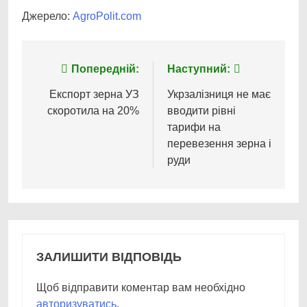
Джерело:
AgroPolit.com
Навігація
Попередній:
Наступний:
записів
Експорт зерна УЗ
Укрзалізниця не має
скоротила на 20%
вводити рівні
тарифи на
перевезення зерна і
руди
ЗАЛИШИТИ ВІДПОВІДЬ
Щоб відправити коментар вам необхідно
авторизуватись
.