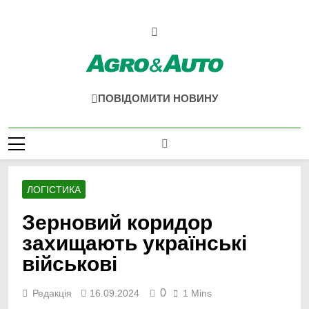
Перейти
до
вмісту
Agro & Auto
Новини Агротеху Та Логістики
ПОВІДОМИТИ НОВИНУ
ЛОГІСТИКА
Зерновий коридор
захищають українські
військові
0
Редакція
16.09.2024
1 Mins