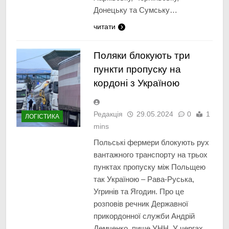
Донецьку та Сумську…
читати
Поляки блокують три
пункти пропуску на
кордоні з Україною
Редакція
29.05.2024
0
1
ЛОГІСТИКА
mins
Польські фермери блокують рух
вантажного транспорту на трьох
пунктах пропуску між Польщею
так Україною – Рава-Руська,
Угринів та Ягодин. Про це
розповів речник Державної
прикордонної служби Андрій
Демченко, пише УНН. У чергах