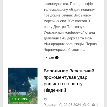
законодавства. Про це в ефірі
телемарафону «Єдині новини»
повідомив речник Військово-
морських сил ЗСУ капітан 3
рангу Дмитро Плетенчук.
Учасниками конференції стали
делегації з 42 держав та вісім
міжнародних організацій. Перша
Чорноморська безпекова…
читати
Володимир Зеленський
прокоментував удар
рашистів по порту
Південний
ЛОГІСТИКА
Редакція
29.05.2024
0
1