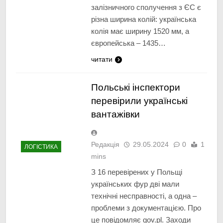
залізничного сполучення з ЄС є
різна ширина колій: українська
колія має ширину 1520 мм, а
європейська – 1435…
читати
Польські інспектори
перевірили українські
вантажівки
Редакція
29.05.2024
0
1
ЛОГІСТИКА
mins
З 16 перевірених у Польщі
українських фур дві мали
технічні несправності, а одна –
проблеми з документацією. Про
це повідомляє gov.pl. Заходи