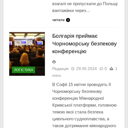
взагалі не пропускали до Польщі
вантажівки через…
читати
Болгарія приймає
Чорноморську безпекову
конференцію
Редакція
29.05.2024
0
1
ЛОГІСТИКА
mins
В Софії 15 квітня проводять II
Чорноморську безпекову
конференцію Міжнародної
Кримської платформи, головною
темою якої стала безпека
цивільного судноплавства, а
також дотримання міжнародного