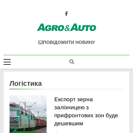
Перейти
до
вмісту
Agro & Auto
Новини Агротеху Та Логістики
ПОВІДОМИТИ НОВИНУ
Логістика
Експорт зерна
залізницею з
прифронтових зон буде
дешевшим