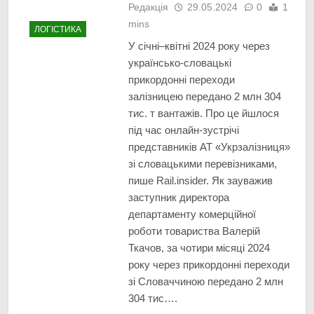
Редакція
29.05.2024
0
1
mins
ЛОГІСТИКА
У січні–квітні 2024 року через
українсько-словацькі
прикордонні переходи
залізницею передано 2 млн 304
тис. т вантажів. Про це йшлося
під час онлайн-зустрічі
представників АТ «Укрзалізниця»
зі словацькими перевізниками,
пише Rail.insider. Як зауважив
заступник директора
департаменту комерційної
роботи товариства Валерій
Ткачов, за чотири місяці 2024
року через прикордонні переходи
зі Словаччиною передано 2 млн
304 тис….