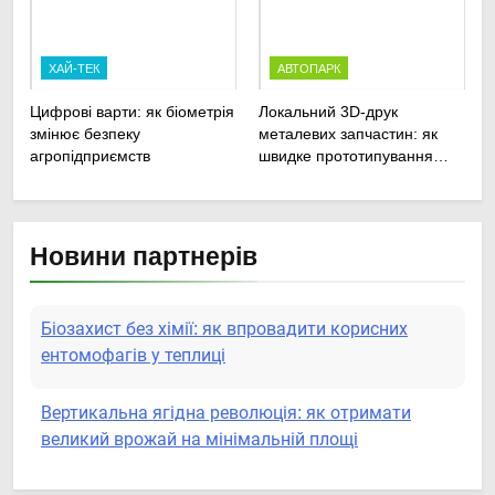
техніки
ХАЙ-ТЕК
АВТОПАРК
Цифрові варти: як біометрія
Локальний 3D-друк
змінює безпеку
металевих запчастин: як
агропідприємств
швидке прототипування
рятує посівну
Новини партнерів
Біозахист без хімії: як впровадити корисних
ентомофагів у теплиці
Вертикальна ягідна революція: як отримати
великий врожай на мінімальній площі