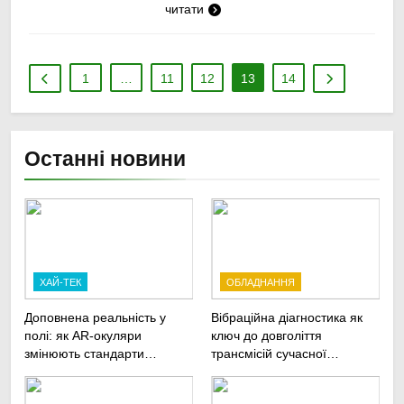
читати
1
…
11
12
13
14
Останні новини
ХАЙ-ТЕК
ОБЛАДНАННЯ
Доповнена реальність у
Вібраційна діагностика як
полі: як AR-окуляри
ключ до довголіття
змінюють стандарти
трансмісій сучасної
ремонту
агротехніки
сільськогосподарської